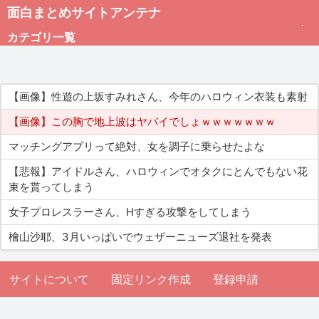
面白まとめサイトアンテナ
カテゴリ一覧
未分類
【画像】性遊の上坂すみれさん、今年のハロウィン衣装も素射
総合
【画像】この胸で地上波はヤバイでしょｗｗｗｗｗｗｗ
マッチングアプリって絶対、女を調子に乗らせたよな
アダルト
【悲報】アイドルさん、ハロウィンでオタクにとんでもない花
束を貰ってしまう
女子プロレスラーさん、Hすぎる攻撃をしてしまう
檜山沙耶、3月いっぱいでウェザーニューズ退社を発表
サイトについて
固定リンク作成
登録申請