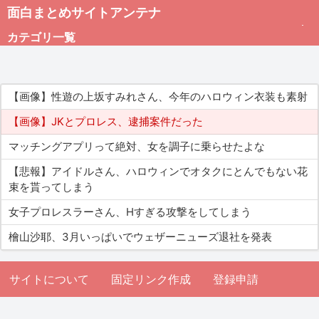
面白まとめサイトアンテナ
カテゴリ一覧
未分類
【画像】性遊の上坂すみれさん、今年のハロウィン衣装も素射
総合
【画像】JKとプロレス、逮捕案件だった
マッチングアプリって絶対、女を調子に乗らせたよな
アダルト
【悲報】アイドルさん、ハロウィンでオタクにとんでもない花
束を貰ってしまう
女子プロレスラーさん、Hすぎる攻撃をしてしまう
檜山沙耶、3月いっぱいでウェザーニューズ退社を発表
サイトについて
固定リンク作成
登録申請