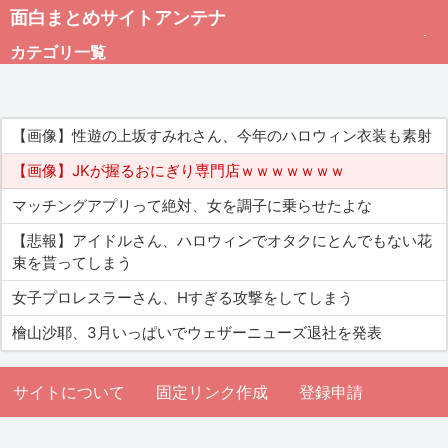
面白まとめサイトアンテナ
カテゴリ一覧
未分類
【画像】性遊の上坂すみれさん、今年のハロウィン衣装も素射
総合
【画像】JKが握るおにぎり専門店ｗｗｗｗｗｗｗ
マッチングアプリって絶対、女を調子に乗らせたよな
アダルト
【悲報】アイドルさん、ハロウィンでオタクにとんでもない花
束を貰ってしまう
女子プロレスラーさん、Hすぎる攻撃をしてしまう
檜山沙耶、3月いっぱいでウェザーニューズ退社を発表
サイトについて
固定リンク作成
登録申請