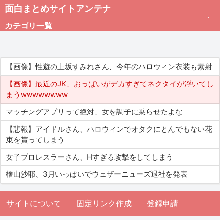
面白まとめサイトアンテナ
カテゴリ一覧
未分類
【画像】性遊の上坂すみれさん、今年のハロウィン衣装も素射
総合
【画像】最近のJK、おっぱいがデカすぎてネクタイが浮いてし
まうwwwwwwww
アダルト
マッチングアプリって絶対、女を調子に乗らせたよな
【悲報】アイドルさん、ハロウィンでオタクにとんでもない花
束を貰ってしまう
女子プロレスラーさん、Hすぎる攻撃をしてしまう
檜山沙耶、3月いっぱいでウェザーニューズ退社を発表
サイトについて
固定リンク作成
登録申請