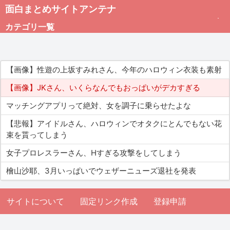
面白まとめサイトアンテナ
カテゴリ一覧
未分類
【画像】性遊の上坂すみれさん、今年のハロウィン衣装も素射
総合
【画像】JKさん、いくらなんでもおっぱいがデカすぎる
マッチングアプリって絶対、女を調子に乗らせたよな
アダルト
【悲報】アイドルさん、ハロウィンでオタクにとんでもない花
束を貰ってしまう
女子プロレスラーさん、Hすぎる攻撃をしてしまう
檜山沙耶、3月いっぱいでウェザーニューズ退社を発表
サイトについて
固定リンク作成
登録申請