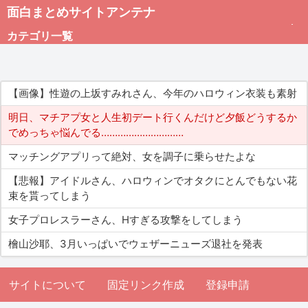
面白まとめサイトアンテナ
カテゴリ一覧
未分類
【画像】性遊の上坂すみれさん、今年のハロウィン衣装も素射
総合
明日、マチアプ女と人生初デート行くんだけど夕飯どうするか
でめっちゃ悩んでる…………………………
アダルト
マッチングアプリって絶対、女を調子に乗らせたよな
【悲報】アイドルさん、ハロウィンでオタクにとんでもない花
束を貰ってしまう
女子プロレスラーさん、Hすぎる攻撃をしてしまう
檜山沙耶、3月いっぱいでウェザーニューズ退社を発表
サイトについて
固定リンク作成
登録申請