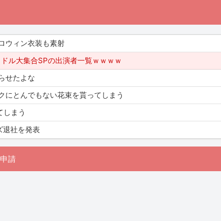
ロウィン衣装も素射
イドル大集合SPの出演者一覧ｗｗｗｗ
らせたよな
クにとんでもない花束を貰ってしまう
てしまう
ズ退社を発表
申請