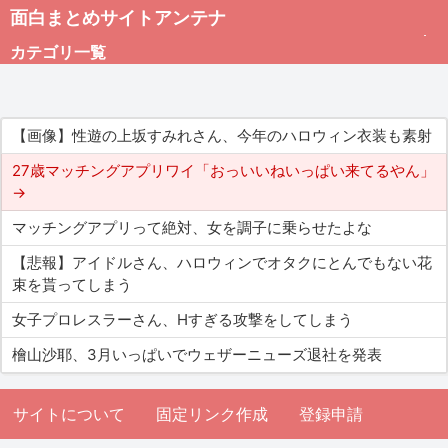
面白まとめサイトアンテナ
カテゴリ一覧
未分類
【画像】性遊の上坂すみれさん、今年のハロウィン衣装も素射
総合
27歳マッチングアプリワイ「おっいいねいっぱい来てるやん」
→
アダルト
マッチングアプリって絶対、女を調子に乗らせたよな
【悲報】アイドルさん、ハロウィンでオタクにとんでもない花
束を貰ってしまう
女子プロレスラーさん、Hすぎる攻撃をしてしまう
檜山沙耶、3月いっぱいでウェザーニューズ退社を発表
サイトについて
固定リンク作成
登録申請