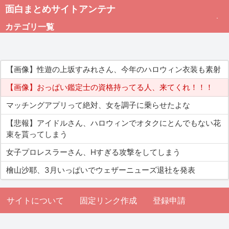
面白まとめサイトアンテナ
カテゴリ一覧
未分類
【画像】性遊の上坂すみれさん、今年のハロウィン衣装も素射
総合
【画像】おっぱい鑑定士の資格持ってる人、来てくれ！！！
マッチングアプリって絶対、女を調子に乗らせたよな
アダルト
【悲報】アイドルさん、ハロウィンでオタクにとんでもない花
束を貰ってしまう
女子プロレスラーさん、Hすぎる攻撃をしてしまう
檜山沙耶、3月いっぱいでウェザーニューズ退社を発表
サイトについて
固定リンク作成
登録申請