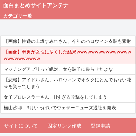
面白まとめサイトアンテナ
カテゴリ一覧
未分類
【画像】性遊の上坂すみれさん、今年のハロウィン衣装も素射
総合
【画像】弱男が女性に尽くした結果wwwwwwwwwwwwwww
wwwwwwwwww
アダルト
マッチングアプリって絶対、女を調子に乗らせたよな
【悲報】アイドルさん、ハロウィンでオタクにとんでもない花
束を貰ってしまう
女子プロレスラーさん、Hすぎる攻撃をしてしまう
檜山沙耶、3月いっぱいでウェザーニューズ退社を発表
サイトについて
固定リンク作成
登録申請