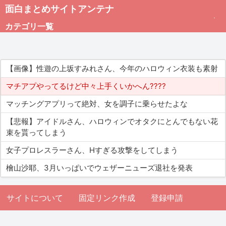
面白まとめサイトアンテナ
カテゴリ一覧
未分類
【画像】性遊の上坂すみれさん、今年のハロウィン衣装も素射
総合
マチアプやってるけど中々上手くいかへん????
マッチングアプリって絶対、女を調子に乗らせたよな
アダルト
【悲報】アイドルさん、ハロウィンでオタクにとんでもない花
束を貰ってしまう
女子プロレスラーさん、Hすぎる攻撃をしてしまう
檜山沙耶、3月いっぱいでウェザーニューズ退社を発表
サイトについて
固定リンク作成
登録申請