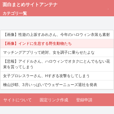
面白まとめサイトアンテナ
カテゴリ一覧
未分類
【画像】性遊の上坂すみれさん、今年のハロウィン衣装も素射
総合
【画像】インドに生息する野生動物たち
マッチングアプリって絶対、女を調子に乗らせたよな
アダルト
【悲報】アイドルさん、ハロウィンでオタクにとんでもない花
束を貰ってしまう
女子プロレスラーさん、Hすぎる攻撃をしてしまう
檜山沙耶、3月いっぱいでウェザーニューズ退社を発表
サイトについて
固定リンク作成
登録申請