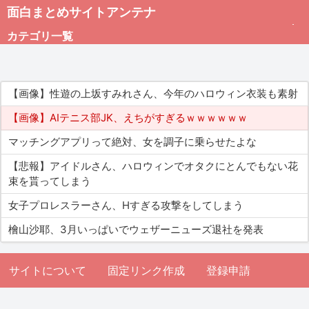
面白まとめサイトアンテナ
カテゴリ一覧
未分類
【画像】性遊の上坂すみれさん、今年のハロウィン衣装も素射
総合
【画像】AIテニス部JK、えちがすぎるｗｗｗｗｗｗ
マッチングアプリって絶対、女を調子に乗らせたよな
アダルト
【悲報】アイドルさん、ハロウィンでオタクにとんでもない花
束を貰ってしまう
女子プロレスラーさん、Hすぎる攻撃をしてしまう
檜山沙耶、3月いっぱいでウェザーニューズ退社を発表
サイトについて
固定リンク作成
登録申請