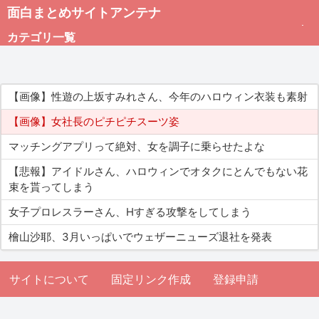
面白まとめサイトアンテナ
カテゴリ一覧
未分類
【画像】性遊の上坂すみれさん、今年のハロウィン衣装も素射
総合
【画像】女社長のピチピチスーツ姿
マッチングアプリって絶対、女を調子に乗らせたよな
アダルト
【悲報】アイドルさん、ハロウィンでオタクにとんでもない花
束を貰ってしまう
女子プロレスラーさん、Hすぎる攻撃をしてしまう
檜山沙耶、3月いっぱいでウェザーニューズ退社を発表
サイトについて
固定リンク作成
登録申請