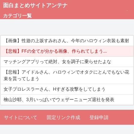
面白まとめサイトアンテナ
カテゴリ一覧
未分類
【画像】性遊の上坂すみれさん、今年のハロウィン衣装も素射
総合
【悲報】FFの全てが分かる画像、作られてしまう…
マッチングアプリって絶対、女を調子に乗らせたよな
アダルト
【悲報】アイドルさん、ハロウィンでオタクにとんでもない花
束を貰ってしまう
女子プロレスラーさん、Hすぎる攻撃をしてしまう
檜山沙耶、3月いっぱいでウェザーニューズ退社を発表
サイトについて
固定リンク作成
登録申請