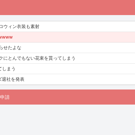
ロウィン衣装も素射
wwww
らせたよな
クにとんでもない花束を貰ってしまう
てしまう
ズ退社を発表
申請