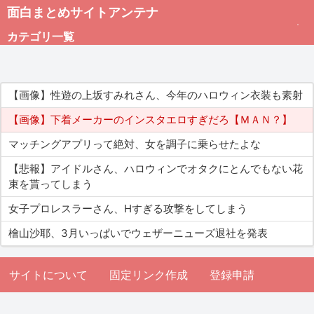
面白まとめサイトアンテナ
カテゴリ一覧
未分類
【画像】性遊の上坂すみれさん、今年のハロウィン衣装も素射
総合
【画像】下着メーカーのインスタエロすぎだろ【ＭＡＮ？】
マッチングアプリって絶対、女を調子に乗らせたよな
アダルト
【悲報】アイドルさん、ハロウィンでオタクにとんでもない花
束を貰ってしまう
女子プロレスラーさん、Hすぎる攻撃をしてしまう
檜山沙耶、3月いっぱいでウェザーニューズ退社を発表
サイトについて
固定リンク作成
登録申請