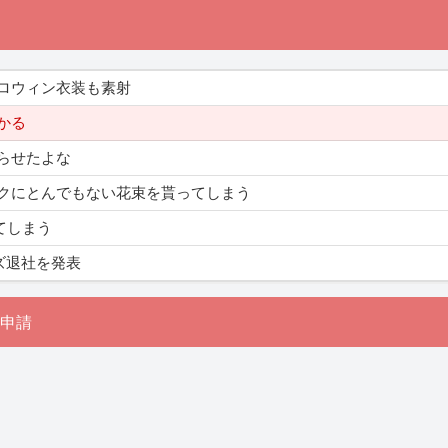
ロウィン衣装も素射
かる
らせたよな
クにとんでもない花束を貰ってしまう
てしまう
ズ退社を発表
申請