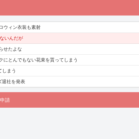
ロウィン衣装も素射
験ないんだが
らせたよな
クにとんでもない花束を貰ってしまう
てしまう
ズ退社を発表
申請