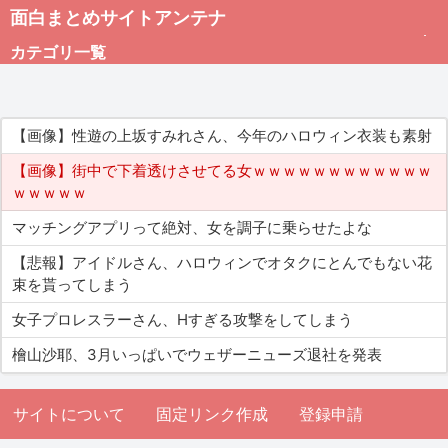
面白まとめサイトアンテナ
カテゴリ一覧
未分類
【画像】性遊の上坂すみれさん、今年のハロウィン衣装も素射
総合
【画像】街中で下着透けさせてる女ｗｗｗｗｗｗｗｗｗｗｗｗ
ｗｗｗｗｗ
アダルト
マッチングアプリって絶対、女を調子に乗らせたよな
【悲報】アイドルさん、ハロウィンでオタクにとんでもない花
束を貰ってしまう
女子プロレスラーさん、Hすぎる攻撃をしてしまう
檜山沙耶、3月いっぱいでウェザーニューズ退社を発表
サイトについて
固定リンク作成
登録申請