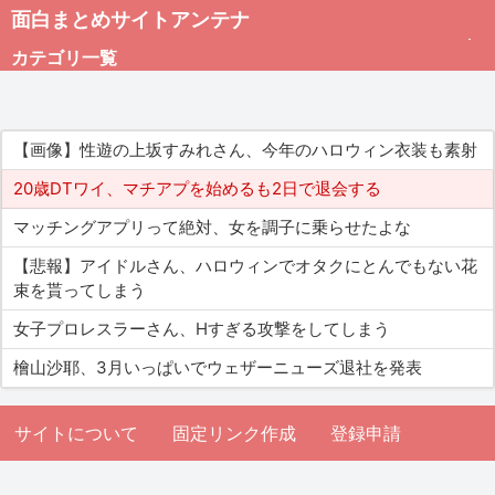
面白まとめサイトアンテナ
カテゴリ一覧
未分類
【画像】性遊の上坂すみれさん、今年のハロウィン衣装も素射
総合
20歳DTワイ、マチアプを始めるも2日で退会する
マッチングアプリって絶対、女を調子に乗らせたよな
アダルト
【悲報】アイドルさん、ハロウィンでオタクにとんでもない花
束を貰ってしまう
女子プロレスラーさん、Hすぎる攻撃をしてしまう
檜山沙耶、3月いっぱいでウェザーニューズ退社を発表
サイトについて
固定リンク作成
登録申請