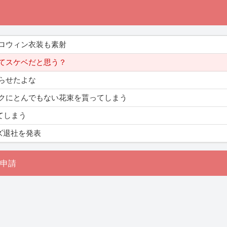
ロウィン衣装も素射
てスケベだと思う？
らせたよな
クにとんでもない花束を貰ってしまう
てしまう
ズ退社を発表
申請