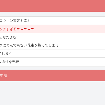
ロウィン衣装も素射
ッチすぎるｗｗｗｗｗ
らせたよな
クにとんでもない花束を貰ってしまう
てしまう
ズ退社を発表
申請