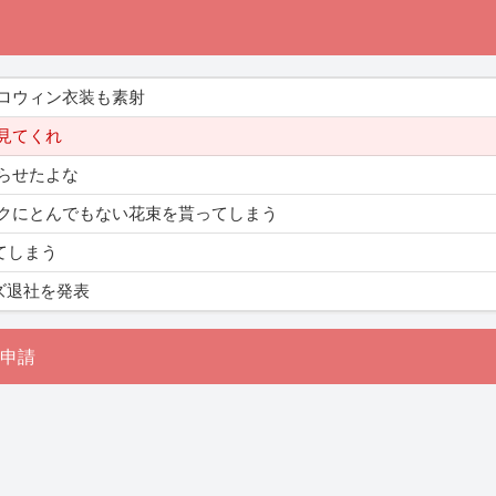
ロウィン衣装も素射
見てくれ
らせたよな
クにとんでもない花束を貰ってしまう
てしまう
ズ退社を発表
申請