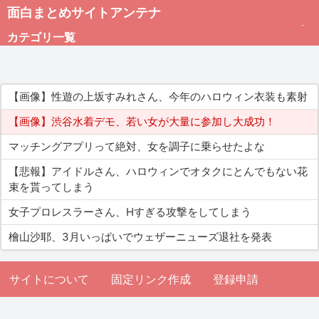
面白まとめサイトアンテナ
カテゴリ一覧
未分類
【画像】性遊の上坂すみれさん、今年のハロウィン衣装も素射
総合
【画像】渋谷水着デモ、若い女が大量に参加し大成功！
マッチングアプリって絶対、女を調子に乗らせたよな
アダルト
【悲報】アイドルさん、ハロウィンでオタクにとんでもない花
束を貰ってしまう
女子プロレスラーさん、Hすぎる攻撃をしてしまう
檜山沙耶、3月いっぱいでウェザーニューズ退社を発表
サイトについて
固定リンク作成
登録申請