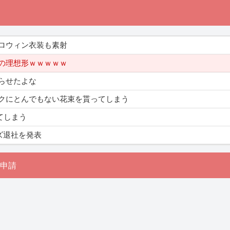
ロウィン衣装も素射
の理想形ｗｗｗｗｗ
らせたよな
クにとんでもない花束を貰ってしまう
てしまう
ズ退社を発表
申請