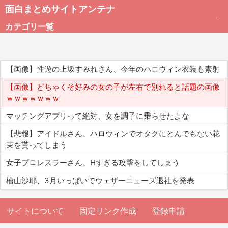
面白まとめサイトアンテナ
カテゴリ一覧
未分類
【画像】性遊の上坂すみれさん、今年のハロウィン衣装も素射
総合
【画像】どちゃくそ好みの女の子が左右で別れると話題の画像
ｗｗｗｗｗｗｗ
アダルト
マッチングアプリって絶対、女を調子に乗らせたよな
【悲報】アイドルさん、ハロウィンでオタクにとんでもない花
束を貰ってしまう
女子プロレスラーさん、Hすぎる攻撃をしてしまう
檜山沙耶、3月いっぱいでウェザーニューズ退社を発表
サイトについて
固定リンク作成
登録申請