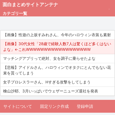
面白まとめサイトアンテナ
カテゴリ一覧
未分類
【画像】性遊の上坂すみれさん、今年のハロウィン衣装も素射
総合
【画像】30代女性「28歳で経験人数7人は驚くほど多くはない
よな」←これWWWWWWWWWWWWWWWWWW
アダルト
マッチングアプリって絶対、女を調子に乗らせたよな
【悲報】アイドルさん、ハロウィンでオタクにとんでもない花
束を貰ってしまう
女子プロレスラーさん、Hすぎる攻撃をしてしまう
檜山沙耶、3月いっぱいでウェザーニューズ退社を発表
サイトについて
固定リンク作成
登録申請