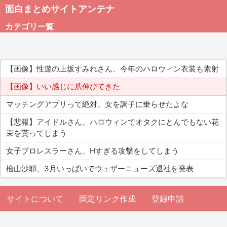
面白まとめサイトアンテナ
カテゴリ一覧
未分類
【画像】性遊の上坂すみれさん、今年のハロウィン衣装も素射
総合
【画像】いい感じに爪伸びてきた
マッチングアプリって絶対、女を調子に乗らせたよな
アダルト
【悲報】アイドルさん、ハロウィンでオタクにとんでもない花
束を貰ってしまう
女子プロレスラーさん、Hすぎる攻撃をしてしまう
檜山沙耶、3月いっぱいでウェザーニューズ退社を発表
サイトについて
固定リンク作成
登録申請