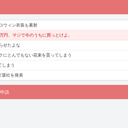
ロウィン衣装も素射
0万円、マジで今のうちに買っとけよ。
らせたよな
クにとんでもない花束を貰ってしまう
てしまう
ズ退社を発表
申請