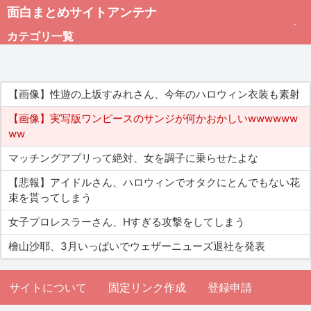
面白まとめサイトアンテナ
カテゴリ一覧
未分類
【画像】性遊の上坂すみれさん、今年のハロウィン衣装も素射
総合
【画像】実写版ワンピースのサンジが何かおかしいwwwwww
ww
アダルト
マッチングアプリって絶対、女を調子に乗らせたよな
【悲報】アイドルさん、ハロウィンでオタクにとんでもない花
束を貰ってしまう
女子プロレスラーさん、Hすぎる攻撃をしてしまう
檜山沙耶、3月いっぱいでウェザーニューズ退社を発表
サイトについて
固定リンク作成
登録申請