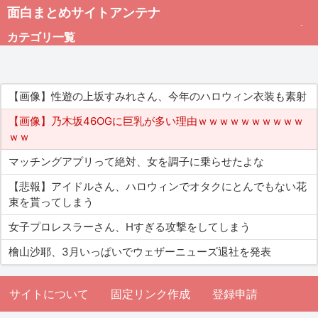
面白まとめサイトアンテナ
カテゴリ一覧
未分類
【画像】性遊の上坂すみれさん、今年のハロウィン衣装も素射
総合
【画像】乃木坂46OGに巨乳が多い理由ｗｗｗｗｗｗｗｗｗｗ
ｗｗ
アダルト
マッチングアプリって絶対、女を調子に乗らせたよな
【悲報】アイドルさん、ハロウィンでオタクにとんでもない花
束を貰ってしまう
女子プロレスラーさん、Hすぎる攻撃をしてしまう
檜山沙耶、3月いっぱいでウェザーニューズ退社を発表
サイトについて
固定リンク作成
登録申請