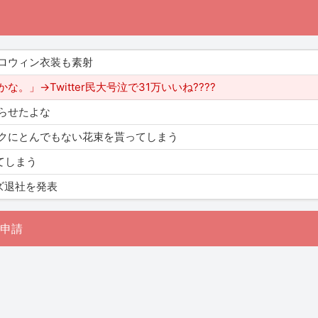
ロウィン衣装も素射
」→Twitter民大号泣で31万いいね????
らせたよな
クにとんでもない花束を貰ってしまう
てしまう
ズ退社を発表
申請