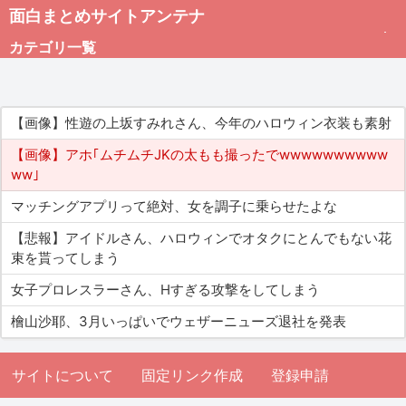
面白まとめサイトアンテナ
カテゴリ一覧
未分類
【画像】性遊の上坂すみれさん、今年のハロウィン衣装も素射
総合
【画像】アホ｢ムチムチJKの太もも撮ったでwwwwwwwwww
ww｣
アダルト
マッチングアプリって絶対、女を調子に乗らせたよな
【悲報】アイドルさん、ハロウィンでオタクにとんでもない花
束を貰ってしまう
女子プロレスラーさん、Hすぎる攻撃をしてしまう
檜山沙耶、3月いっぱいでウェザーニューズ退社を発表
サイトについて
固定リンク作成
登録申請