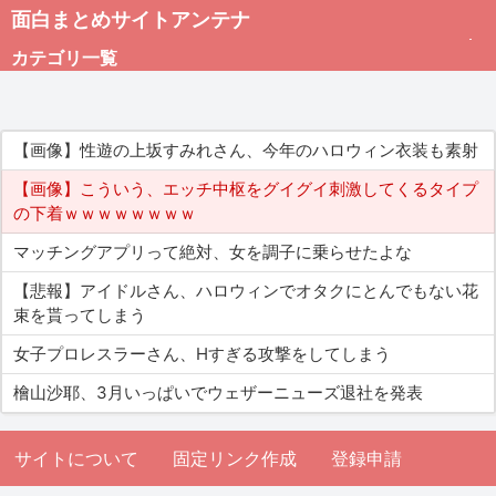
面白まとめサイトアンテナ
カテゴリ一覧
未分類
【画像】性遊の上坂すみれさん、今年のハロウィン衣装も素射
総合
【画像】こういう、エッチ中枢をグイグイ刺激してくるタイプ
の下着ｗｗｗｗｗｗｗｗ
アダルト
マッチングアプリって絶対、女を調子に乗らせたよな
【悲報】アイドルさん、ハロウィンでオタクにとんでもない花
束を貰ってしまう
女子プロレスラーさん、Hすぎる攻撃をしてしまう
檜山沙耶、3月いっぱいでウェザーニューズ退社を発表
サイトについて
固定リンク作成
登録申請